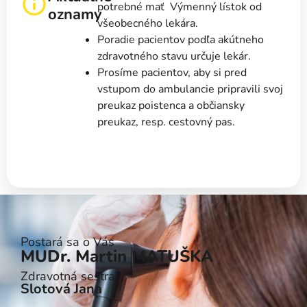
potrebné mať Výmenný lístok od
oznamy
všeobecného lekára.
Poradie pacientov podľa akútneho
zdravotného stavu určuje lekár.
Prosíme pacientov, aby si pred
vstupom do ambulancie pripravili svoj
preukaz poistenca a občiansky
preukaz, resp. cestovný pas.
Postará sa o Vás
MUDr. Martin MATUŠKA
Zdravotná sestra:
Slotová Jana