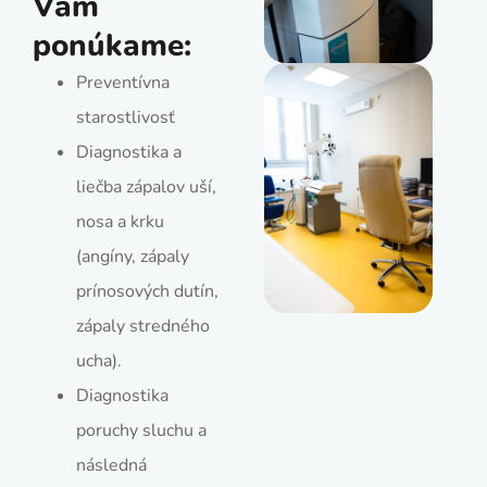
Vám
ponúkame:
Preventívna
starostlivosť
Diagnostika a
liečba zápalov uší,
nosa a krku
(angíny, zápaly
prínosových dutín,
zápaly stredného
ucha).
Diagnostika
poruchy sluchu a
následná