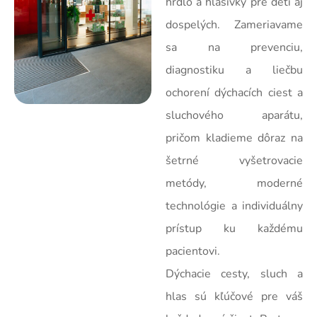
hrdlo a hlasivky pre deti aj
dospelých. Zameriavame
sa na prevenciu,
diagnostiku a liečbu
ochorení dýchacích ciest a
sluchového aparátu,
pričom kladieme dôraz na
šetrné vyšetrovacie
metódy, moderné
technológie a individuálny
prístup ku každému
pacientovi.
Dýchacie cesty, sluch a
hlas sú kľúčové pre váš