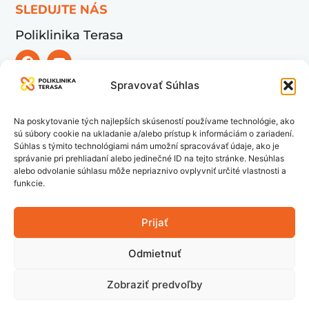
SLEDUJTE NÁS
Poliklinika Terasa
Spravovať Súhlas
UŽITOČNÉ ODKAZY
Pohotovosť
Na poskytovanie tých najlepších skúseností používame technológie, ako
Ambulancie
sú súbory cookie na ukladanie a/alebo prístup k informáciám o zariadení.
Súhlas s týmito technológiami nám umožní spracovávať údaje, ako je
Špeciálne služby
správanie pri prehliadaní alebo jedinečné ID na tejto stránke. Nesúhlas
Lekárne
alebo odvolanie súhlasu môže nepriaznivo ovplyvniť určité vlastnosti a
funkcie.
Pre firmy
Objednajte sa
Prijať
Časté otázky
Odmietnuť
Kariéra
Zobraziť predvoľby
Všetky práva vyhradené © 2026 Poliklinika Terasa s.r.o.,