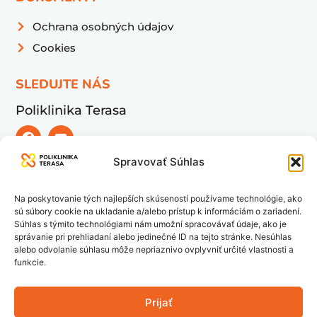
Ochrana osobných údajov
Cookies
SLEDUJTE NÁS
Poliklinika Terasa
Spravovať Súhlas
UŽITOČNÉ ODKAZY
Pohotovosť
Na poskytovanie tých najlepších skúseností používame technológie, ako
Ambulancie
sú súbory cookie na ukladanie a/alebo prístup k informáciám o zariadení.
Súhlas s týmito technológiami nám umožní spracovávať údaje, ako je
Špeciálne služby
správanie pri prehliadaní alebo jedinečné ID na tejto stránke. Nesúhlas
Lekárne
alebo odvolanie súhlasu môže nepriaznivo ovplyvniť určité vlastnosti a
funkcie.
Pre firmy
Objednajte sa
Prijať
Časté otázky