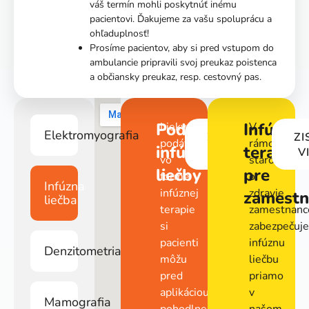
termín mohli poskytnúť inému
pacientovi. Ďakujeme za vašu spoluprácu a
ohľaduplnosť!
Prosíme pacientov, aby si pred vstupom do
ambulancie pripravili svoj preukaz poistenca a
občiansky preukaz, resp. cestovný pas.
Podpora
Infúzna
Lieky
V
Elektromyografia
ZISTIŤ
ZI
podávané
rámci
infúznej
terapia
VIAC
V
vo
starostlivos
liečby
pre
forme
o
Infúzna
infúznej
zdravie
zamestn
liečba
terapie
zamestnanc
si
zabezpečuj
pacienti
infúznu
Denzitometria
môžu
liečbu
pred
priamo
aplikáciou
v
Mamografia