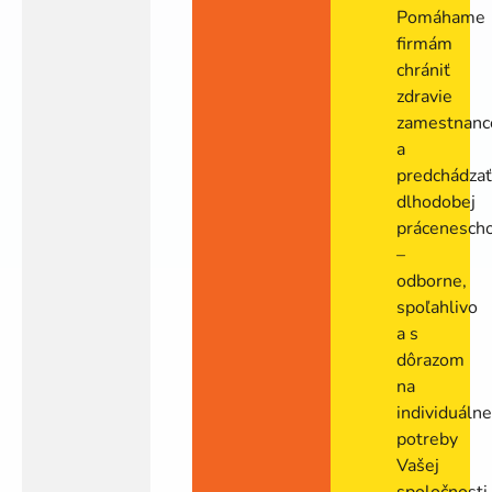
Pomáhame
firmám
chrániť
zdravie
zamestnanc
a
predchádza
dlhodobej
prácenesch
–
odborne,
spoľahlivo
a s
dôrazom
na
individuáln
potreby
Vašej