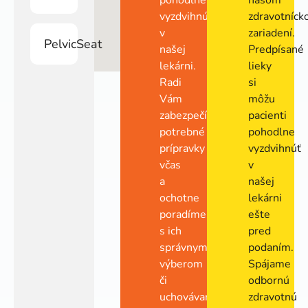
pohodlne
našom
vyzdvihnúť
zdravotníc
v
zariadení.
PelvicSeat
našej
Predpísané
lekárni.
lieky
Radi
si
Vám
môžu
zabezpečíme
pacienti
potrebné
pohodlne
prípravky
vyzdvihnúť
včas
v
a
našej
ochotne
lekárni
poradíme
ešte
s ich
pred
správnym
podaním.
výberom
Spájame
či
odbornú
uchovávaním.
zdravotnú