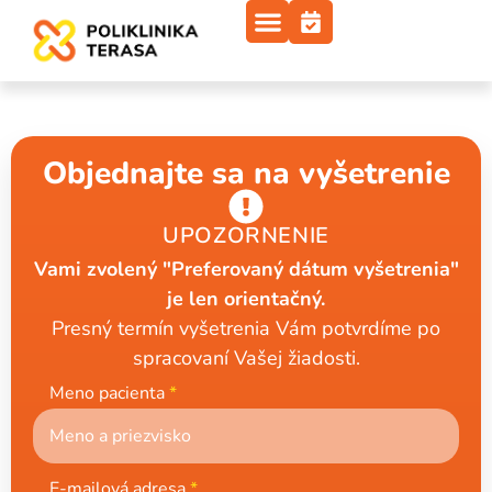
Objednajte sa na vyšetrenie
UPOZORNENIE
Vami zvolený "Preferovaný dátum vyšetrenia"
je len orientačný.
Presný termín vyšetrenia Vám potvrdíme po
spracovaní Vašej žiadosti.
Meno pacienta
*
E-mailová adresa
*