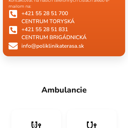
kontaktovať na našich telefónnych číslach alebo e-
mailom na:
+421 55 28 51 700
CENTRUM TORYSKÁ
+421 55 28 51 831
CENTRUM BRIGÁDNICKÁ
info@poliklinikaterasa.sk
Ambulancie