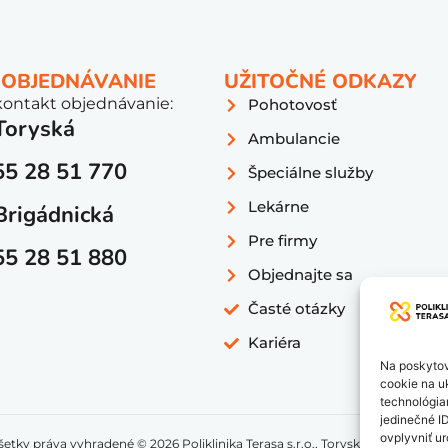
 OBJEDNÁVANIE
UŽITOČNÉ ODKAZY
kontakt objednávanie:
Pohotovosť
Toryská
Ambulancie
55 28 51 770
Špeciálne služby
Lekárne
Brigádnická
Pre firmy
55 28 51 880
Objednajte sa
Časté otázky
Kariéra
Na poskytov
cookie na uk
technológia
jedinečné I
ovplyvniť ur
šetky práva vyhradené © 2026 Poliklinika Terasa s.r.o., Toryská 1, 040 11 Koši