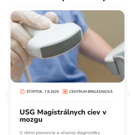
Miniinvazívne zákroky
na chrbtici
Aktuality a novinky