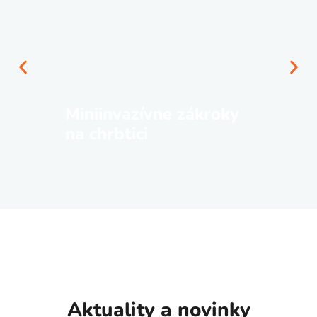
AMBULANCIE VŠEOBECNÉHO LEKÁRA
OČKOVANIE
Očkovanie zamerané na ochranu Vášho zdravia v
rôznych životných situáciách.
ZISTITE VIAC
Ďalšie služby z jednodňovej
chirurgie