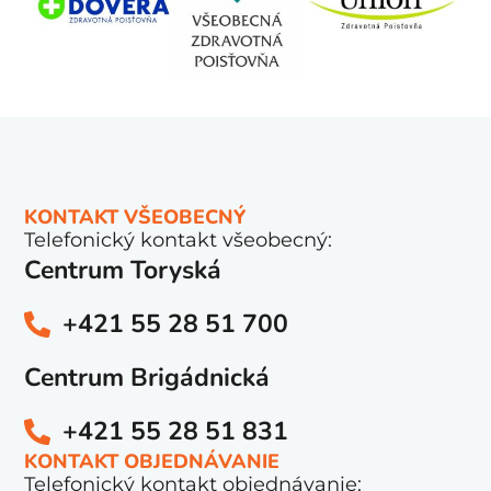
ZISTIŤ VIAC
VŠETKY NOVINKY
Spolupracujeme so všetkými
zdravotnými poisťovňami.