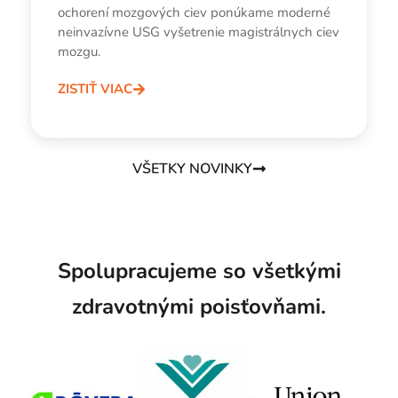
ŠTVRTOK, 7.8.2025
CENTRUM BRIGÁDNICKÁ
USG Magistrálnych ciev v
mozgu
V rámci prevencie a včasnej diagnostiky
ochorení mozgových ciev ponúkame moderné
neinvazívne USG vyšetrenie magistrálnych ciev
mozgu.