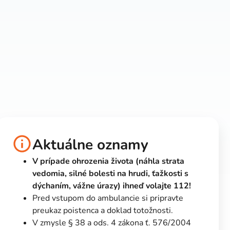
!
Aktuálne oznamy
V prípade ohrozenia života (náhla strata
vedomia, silné bolesti na hrudi, ťažkosti s
dýchaním, vážne úrazy) ihneď volajte 112!
Pred vstupom do ambulancie si pripravte
preukaz poistenca a doklad totožnosti.
V zmysle § 38 a ods. 4 zákona ť. 576/2004