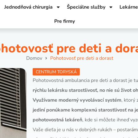
Jednodňová chirurgia
Špeciálne služby
Lekárne
Pre firmy
hotovosť pre deti a dor
Domov
Pohotovosť pre deti a dorast
CENTRUM TORYSKÁ
Pohotovostná ambulancia pre deti a dorast je 
rýchlu lekársku starostlivosť, no nie sú život o
Využívame moderný vyvolávací systém
, ktorý
jediní ponúkame komplexnú starostlivosť na 
pohotovostná lekáreň
, kde si môžete ihneď vy
Vaše dieťa je u nás v dobrých rukách – postarám