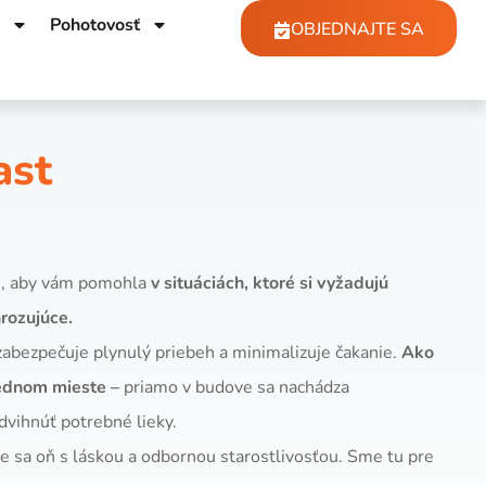
Pohotovosť
OBJEDNAJTE SA
ast
tu, aby vám pomohla
v situáciách, ktoré si vyžadujú
hrozujúce.
 zabezpečuje plynulý priebeh a minimalizuje čakanie.
Ako
jednom mieste –
priamo v budove sa nachádza
zdvihnúť potrebné lieky.
e sa oň s láskou a odbornou starostlivosťou. Sme tu pre